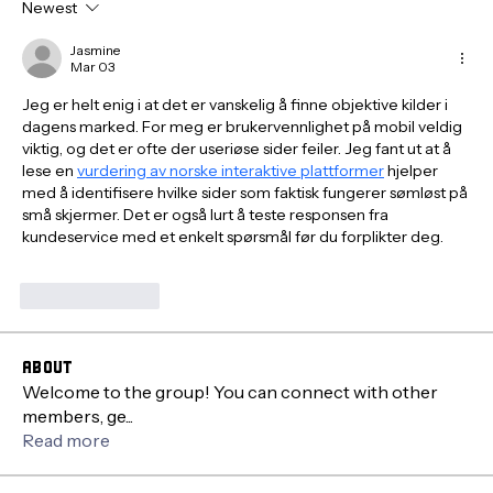
Newest
Jasmine
Mar 03
Jeg er helt enig i at det er vanskelig å finne objektive kilder i 
dagens marked. For meg er brukervennlighet på mobil veldig 
viktig, og det er ofte der useriøse sider feiler. Jeg fant ut at å 
lese en 
vurdering av norske interaktive plattformer
 hjelper 
med å identifisere hvilke sider som faktisk fungerer sømløst på 
små skjermer. Det er også lurt å teste responsen fra 
kundeservice med et enkelt spørsmål før du forplikter deg.
Like
Reply
About
Welcome to the group! You can connect with other
members, ge
...
Read more