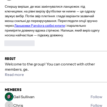
Спершу виріши, де має закінчуватися ланцюжок: під 
ключицями, на рівні вирізу футболки чи нижче — це одразу 
звужує вибір. Потім звір плетіння: гладкі варіанти зазвичай 
менш схильні до перекручування. Переглядати опції зручно 
через 
Ланцюжки Pandora срібні купити
 і паралельно 
приміряти довжину вдома стрічкою. Напиши, який виріз одягу 
носиш найчастіше — підкажу довжину.
Like
Reply
About
Welcome to the group! You can connect with other
members, ge
...
Read more
Members
Gail Sullivan
Follow
Chris
Follow