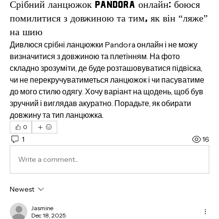
Срібний ланцюжок Pandora онлайн: боюся
помилитися з довжиною та тим, як він “ляже”
на шию
Дивлюся срібні ланцюжки Pandora онлайн і не можу 
визначитися з довжиною та плетінням. На фото 
складно зрозуміти, де буде розташовуватися підвіска, 
чи не перекручуватиметься ланцюжок і чи пасуватиме 
до мого стилю одягу. Хочу варіант на щодень, щоб був 
зручний і виглядав акуратно. Порадьте, як обирати 
довжину та тип ланцюжка.
0
1
16
Write a comment...
Newest
Jasmine
Dec 18, 2025